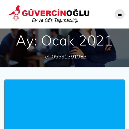
Skip
to
content
Ay:
Ocak 2021
Tel: 05531391983